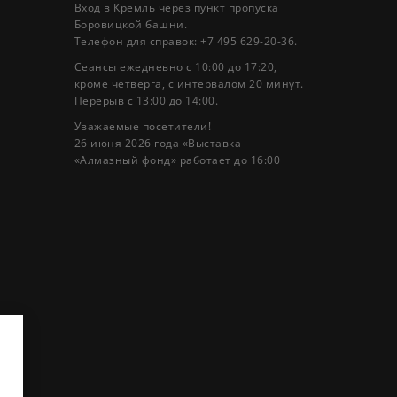
Вход в Кремль через пункт пропуска
Боровицкой башни.
Телефон для справок: +7 495 629-20-36.
Сеансы ежедневно с 10:00 до 17:20,
кроме четверга, с интервалом 20 минут.
Перерыв с 13:00 до 14:00.
Уважаемые посетители!
26 июня 2026 года «Выставка
«Алмазный фонд» работает до 16:00