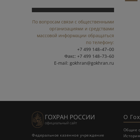
По вопросам связи с общественными
организациями и средствами
массовой информации обращаться
по телефону:
+7 499 148–47–00
Факс: +7 499 148–73–60
E-mail:
gokhran@gokhran.ru
О Го
Общие 
Федеральное казенное учреждение
История