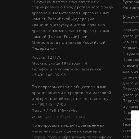
«Государственное учреждение по
Руковод
формированию Государственного фонда
Контакт
драгоценных металлов и драгоценных
Инфо
камней Российской Федерации,
хранению, отпуску и использованию
Нормати
драгоценных металлов и драгоценных
драгоце
камней (Гохран России) при
камням
Министерстве финансов Российской
Нормати
Федерации».
Государ
Россия, 121170,
Проведе
Москва, улица 1812 года, 14
классиф
Телефон для справок по переписке:
драгоце
+7 499 148–36–96
Cличени
драгоце
По вопросам связи с общественными
Передач
организациями и средствами массовой
драгоце
информации обращаться по телефону:
Передач
+7 499 148–47–00
и драго
Факс: +7 499 148–73–60
Передач
E-mail:
gokhran@gokhran.ru
Гохран 
Техниче
По вопросам передачи драгоценных
стандар
металлов и драгоценных камней в
камни»
Гохран России обращаться по телефону: