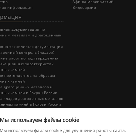
ство
Афиша мероприятий
ная информация
Видеоархив
рмация
вная документация по
нным металлам и драгоценным
вно-техническая документация
ственный контроль (надзор)
ние работ по подтверждению
икационных характеристик
нных камней
е претендентов на образцы
нных камней
а драгоценных металлов и
нных камней в Гохран России
а кладов драгоценных металлов
ценных камней в Гохран России
а государственных наград в
России
Мы используем файлы cookie
ский комитет по
тизации ТК 408 «Драгоценные
Мы используем файлы cookie для улучшения работы сайта,