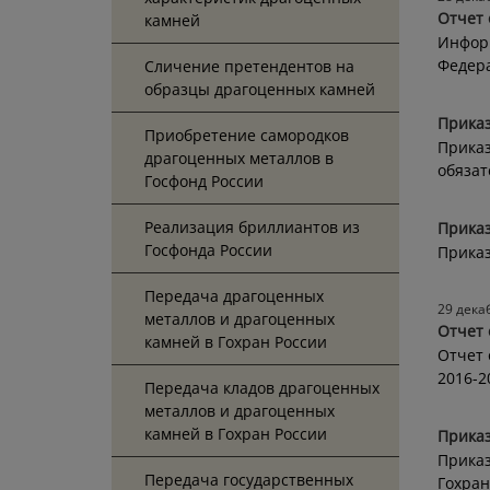
Отчет 
камней
Информ
Федера
Cличение претендентов на
образцы драгоценных камней
Приказ
Приобретение самородков
Приказ
драгоценных металлов в
обязат
Госфонд России
Реализация бриллиантов из
Приказ
Госфонда России
Приказ
Передача драгоценных
29 дека
металлов и драгоценных
Отчет 
камней в Гохран России
Отчет 
2016-2
Передача кладов драгоценных
металлов и драгоценных
камней в Гохран России
Приказ
Приказ
Передача государственных
Гохран