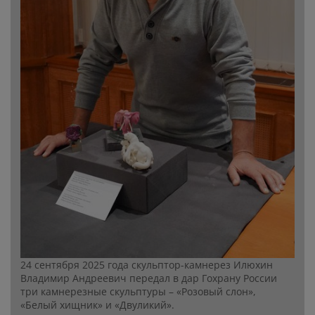
24 сентября 2025 года скульптор-камнерез Илюхин
Владимир Андреевич передал в дар Гохрану России
три камнерезные скульптуры – «Розовый слон»,
«Белый хищник» и «Двуликий».