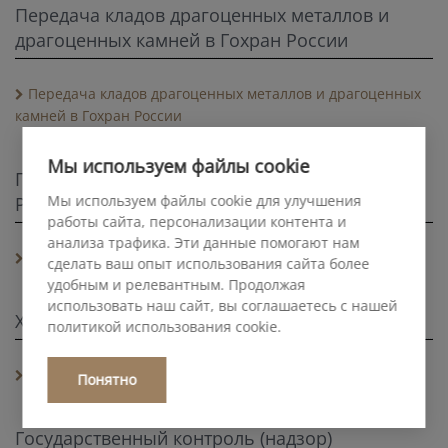
Передача кладов драгоценных металлов и
драгоценных камней в Гохран России
Передача кладов драгоценных металлов и драгоценных
камней в Гохран России
Мы используем файлы cookie
Передача государственных наград в Гохран
Мы используем файлы cookie для улучшения
России
работы сайта, персонализации контента и
анализа трафика. Эти данные помогают нам
Передача государственных наград в Гохран России
сделать ваш опыт использования сайта более
удобным и релевантным. Продолжая
использовать наш сайт, вы соглашаетесь с нашей
Художники-ювелиры
политикой использования cookie.
Художники-ювелиры
Понятно
Государственный контроль (надзор)