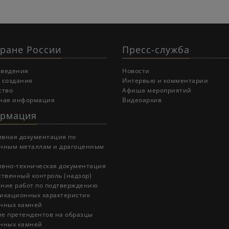
хране России
Пресс-служба
сведения
Новости
 создания
Интервью и комментарии
ство
Афиша мероприятий
ная информация
Видеоархив
рмация
вная документация по
нным металлам и драгоценным
вно-техническая документация
ственный контроль (надзор)
ние работ по подтверждению
икационных характеристик
нных камней
е претендентов на образцы
нных камней