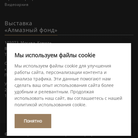
Видеоархив
Выставка
«Алмазный фонд»
103073, Москва, Кремль.
Вход в Кремль через пункт пропуска Боровицкой башни.
Мы используем файлы cookie
Телефон для справок: +7 495 629-20-36.
Сеансы ежедневно с 10:00 до 17:20,
Мы используем файлы cookie для улучшения
кроме четверга, с интервалом 20 минут.
работы сайта, персонализации контента и
Перерыв с 13:00 до 14:00.
анализа трафика. Эти данные помогают нам
Уважаемые посетители!
сделать ваш опыт использования сайта более
26 июня 2026 года «Выставка «Алмазный фонд» работает до
удобным и релевантным. Продолжая
16:00
использовать наш сайт, вы соглашаетесь с нашей
политикой использования cookie.
Понятно
© 2026 Гохран России. Все права защищены.