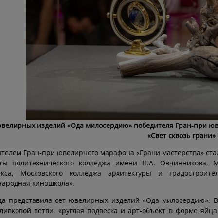
ювелирных изделий «Ода милосердию» победителя Гран-при ю
«Свет сквозь грани»
телем Гран-при ювелирного марафона «Грани мастерства» стал
нты политехнического колледжа имени П.А. Овчинникова, Мо
екса, Московского колледжа архитектуры и градострои
ародная киношкола».
а представила сет ювелирных изделий «Ода милосердию». В 
ливковой ветви, круглая подвеска и арт-объект в форме яйца