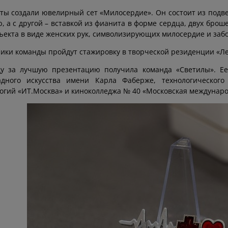
ты создали ювелирный сет «Милосердие». Он состоит из подве
, а с другой – вставкой из фианита в форме сердца, двух броше
ъекта в виде женских рук, символизирующих милосердие и забо
ики команды пройдут стажировку в творческой резиденции «Ле
ду за лучшую презентацию получила команда «Светилы». Ее
адного искусства имени Карла Фаберже, технологическо
огий «ИТ.Москва» и киноколледжа № 40 «Московская междунар