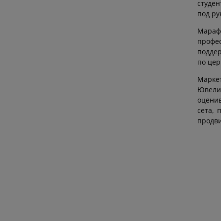
студен
под ру
Мараф
профе
поддер
по цер
Маркет
Ювели
оценив
сета, 
продв