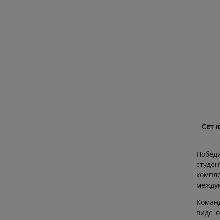
Сет 
Победи
студе
компл
междун
Команд
виде о