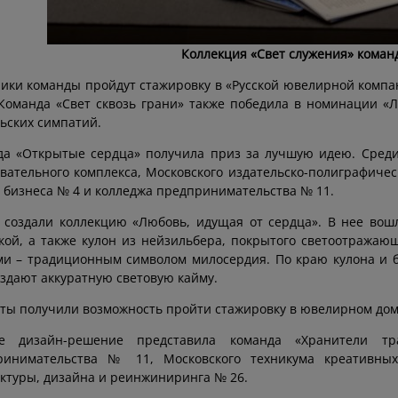
Коллекция «Свет служения» коман
ики команды пройдут стажировку в «Русской ювелирной компа
Команда «Свет сквозь грани» также победила в номинации «
ьских симпатий.
а «Открытые сердца» получила приз за лучшую идею. Среди 
вательного комплекса, Московского издательско-полиграфиче
 бизнеса № 4 и колледжа предпринимательства № 11.
 создали коллекцию «Любовь, идущая от сердца». В нее вошл
кой, а также кулон из нейзильбера, покрытого светоотражаю
ми – традиционным символом милосердия. По краю кулона и 
здают аккуратную световую кайму.
ты получили возможность пройти стажировку в ювелирном доме
е дизайн-решение представила команда «Хранители т
ринимательства № 11, Московского техникума креативны
ктуры, дизайна и реинжиниринга № 26.