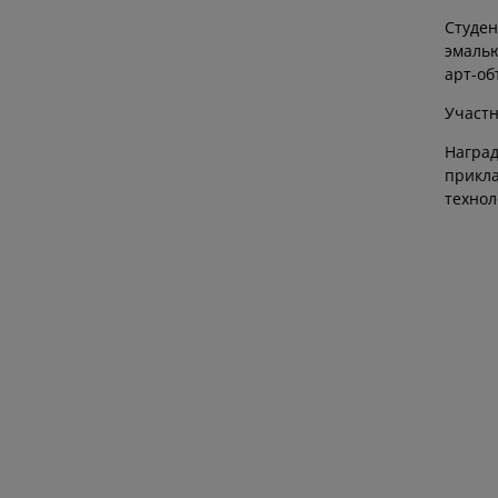
Студен
эмалью
арт-об
Участн
Награ
прикл
технол