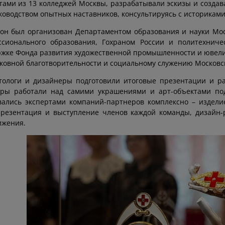
тами из 13 колледжей Москвы, разрабатывали эскизы и созда
ководством опытных наставников, консультируясь с историками
он был организован Департаментом образования и науки Мос
ссионального образования, Гохраном России и политехнич
жке Фонда развития художественной промышленности и ювелир
ковной благотворительности и социальному служению Московс
ологи и дизайнеры подготовили итоговые презентации и ра
ры работали над самими украшениями и арт-объектами под
ались экспертами компаний-партнеров комплексно – издели
презентация и выступление членов каждой команды, дизайн-
ижения.