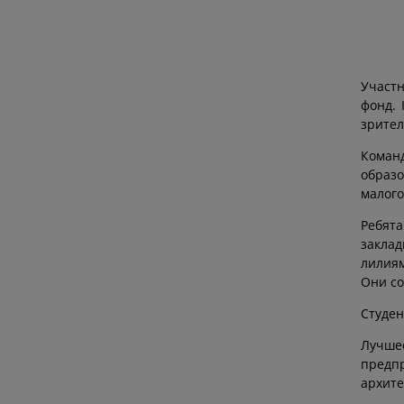
Участн
фонд. 
зрител
Команд
образо
малого
Ребята
заклад
лилия
Они со
Студен
Лучше
предп
архите