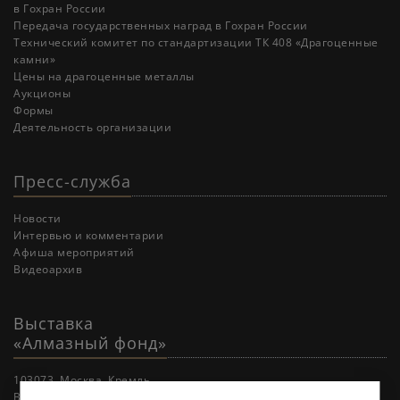
в Гохран России
Передача государственных наград в Гохран России
Технический комитет по стандартизации ТК 408 «Драгоценные
камни»
Цены на драгоценные металлы
Аукционы
Формы
Деятельность организации
Пресс-служба
Новости
Интервью и комментарии
Афиша мероприятий
Видеоархив
Выставка
«Алмазный фонд»
103073, Москва, Кремль.
Вход в Кремль через пункт пропуска Боровицкой башни.