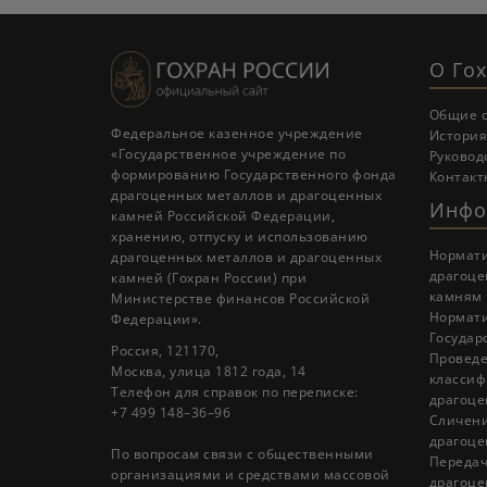
О Го
Общие 
Федеральное казенное учреждение
История
«Государственное учреждение по
Руковод
формированию Государственного фонда
Контакт
драгоценных металлов и драгоценных
Инфо
камней Российской Федерации,
хранению, отпуску и использованию
Нормати
драгоценных металлов и драгоценных
драгоце
камней (Гохран России) при
камням
Министерстве финансов Российской
Нормати
Федерации».
Государ
Россия, 121170,
Проведе
Москва, улица 1812 года, 14
классиф
Телефон для справок по переписке:
драгоце
+7 499 148–36–96
Cличени
драгоце
По вопросам связи с общественными
Передач
организациями и средствами массовой
драгоце