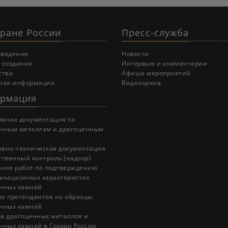
хране России
Пресс-служба
сведения
Новости
 создания
Интервью и комментарии
ство
Афиша мероприятий
ная информация
Видеоархив
рмация
вная документация по
нным металлам и драгоценным
вно-техническая документация
ственный контроль (надзор)
ние работ по подтверждению
икационных характеристик
нных камней
е претендентов на образцы
нных камней
а драгоценных металлов и
нных камней в Гохран России