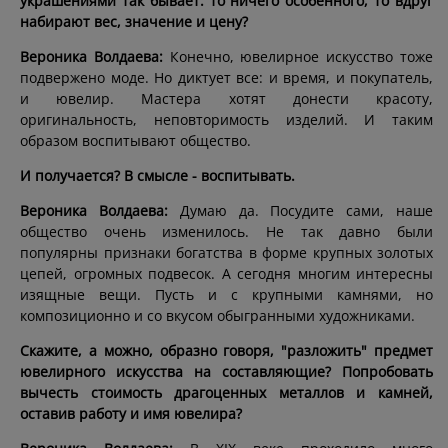
украшениями так бывает: то ничего особенного, то вдруг
набирают вес, значение и цену?
Вероника Волдаева:
Конечно, ювелирное искусство тоже
подвержено моде. Но диктует все: и время, и покупатель,
и ювелир. Мастера хотят донести красоту,
оригинальность, неповторимость изделий. И таким
образом воспитывают общество.
И получается? В смысле - воспитывать.
Вероника Волдаева:
Думаю да. Посудите сами, наше
общество очень изменилось. Не так давно были
популярны признаки богатства в форме крупных золотых
цепей, огромных подвесок. А сегодня многим интересны
изящные вещи. Пусть и с крупными камнями, но
композиционно и со вкусом обыгранными художниками.
Скажите, а можно, образно говоря, "разложить" предмет
ювелирного искусства на составляющие? Попробовать
вычесть стоимость драгоценных металлов и камней,
оставив работу и имя ювелира?