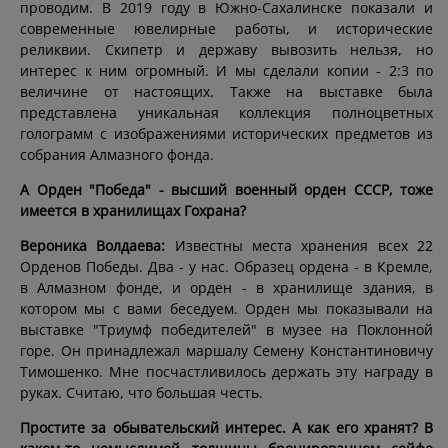
проводим. В 2019 году в Южно-Сахалинске показали и
современные ювелирные работы, и исторические
реликвии. Скипетр и державу вывозить нельзя, но
интерес к ним огромный. И мы сделали копии - 2:3 по
величине от настоящих. Также на выставке была
представлена уникальная коллекция полноцветных
голограмм с изображениями исторических предметов из
собрания Алмазного фонда.
А Орден "Победа" - высший военный орден СССР, тоже
имеется в хранилищах Гохрана?
Вероника Волдаева:
Известны места хранения всех 22
Орденов Победы. Два - у нас. Образец ордена - в Кремле,
в Алмазном фонде, и орден - в хранилище здания, в
котором мы с вами беседуем. Орден мы показывали на
выставке "Триумф победителей" в музее на Поклонной
горе. Он принадлежал маршалу Семену Константиновичу
Тимошенко. Мне посчастливилось держать эту награду в
руках. Считаю, что большая честь.
Простите за обывательский интерес. А как его хранят? В