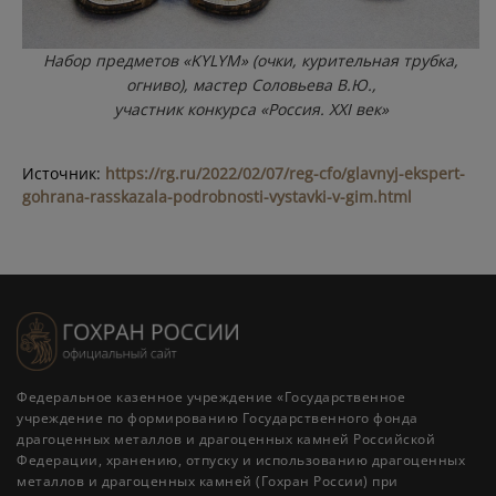
Набор предметов «KYLYM» (очки, курительная трубка,
огниво), мастер Соловьева В.Ю.,
участник конкурса «Россия. XXI век»
Источник:
https://rg.ru/2022/02/07/reg-cfo/glavnyj-ekspert-
gohrana-rasskazala-podrobnosti-vystavki-v-gim.html
Федеральное казенное учреждение «Государственное
учреждение по формированию Государственного фонда
драгоценных металлов и драгоценных камней Российской
Федерации, хранению, отпуску и использованию драгоценных
металлов и драгоценных камней (Гохран России) при