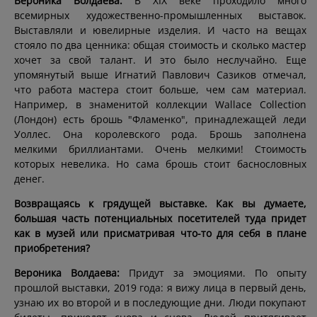
Вероника Волдаева:
В XIX веке проходило много
всемирных художественно-промышленных выставок.
Выставляли и ювелирные изделия. И часто на вещах
стояло по два ценника: общая стоимость и сколько мастер
хочет за свой талант. И это было неслучайно. Еще
упомянутый выше Игнатий Павлович Сазиков отмечал,
что работа мастера стоит больше, чем сам материал.
Например, в знаменитой коллекции Wallace Collection
(Лондон) есть брошь "Фламенко", принадлежащей леди
Уоллес. Она королевского рода. Брошь заполнена
мелкими бриллиантами. Очень мелкими! Стоимость
которых невелика. Но сама брошь стоит баснословных
денег.
Возвращаясь к грядущей выставке. Как вы думаете,
большая часть потенциальных посетителей туда придет
как в музей или присматривая что-то для себя в плане
приобретения?
Вероника Волдаева:
Придут за эмоциями. По опыту
прошлой выставки, 2019 года: я вижу лица в первый день,
узнаю их во второй и в последующие дни. Люди покупают