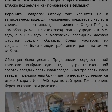
каком-то немыслимой толщины бронированном сейфе
глубоко под землей, как показывают в фильмах?
Вероника Волдаева:
Отвечу так: хранится не в
запакованном виде. Для уникальных предметов у нас есть
специальные витрины, где размещен и Орден Победы.
Там образцы маршальских звезд. Звание учредили в 1935
году, а в 1940 году на московской ювелирной часовой
фабрике создали образцы. Среди мастеров, их
создававших, были и люди, работавшие ранее на фирме
Фаберже.
Образцов было десять. Представили государственной
комиссии. Выбрали один, где внутри пятиконечной
золотой звезды - платиновая звезда. В центре платиновой
звезды - трехкаратный бриллиант, а вес всех бриллиантов
около 8 карат. И с 1940 года по сей день Гохран очень
бережно хранит эти реликвии.