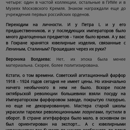
четыре: один в частой коллекции, остальные в ГИМе и в
Музеях Московского Кремля. Знаком награждали еще до
учреждения первых российских орденов.
Переходим на личности. И у Петра I, и у его
предшественников, и у последующих императоров было
много драгоценных предметов - такое было время. А у вас
в Гохране хранятся ювелирные изделия, связанные с
Лениным, Сталиным? Прошедших через их руки?
Вероника Волдаева:
Нет, их эпоха была менее
материальна. Скорее, более политизирована.
Кстати, о том времени. Советский агитационный фарфор
1918 - 1924 годов сегодня не имеет цены. Но изначально
ничего необычного в нем не было. Вскоре после
октябрьской революции большевики взяли посуду на
Императорском фарфоровом заводе, покрытую глазурью,
но еще не декорированную. Мастера старой школы
украсили тарелки революционными лозунгами, пустили в
оборот. В стране агитфарфора было мало, в основном он
был ориентирован на экспорт… А с ювелирными