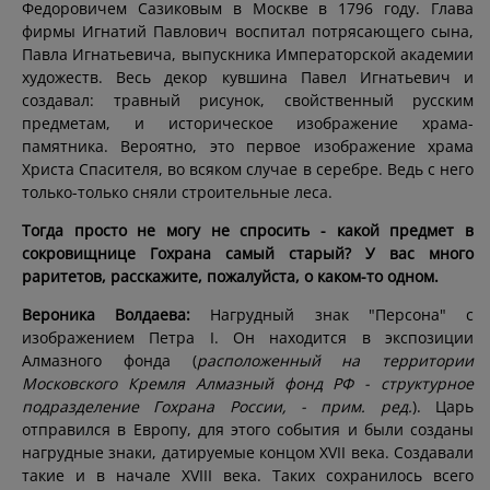
Федоровичем Сазиковым в Москве в 1796 году. Глава
фирмы Игнатий Павлович воспитал потрясающего сына,
Павла Игнатьевича, выпускника Императорской академии
художеств. Весь декор кувшина Павел Игнатьевич и
создавал: травный рисунок, свойственный русским
предметам, и историческое изображение храма-
памятника. Вероятно, это первое изображение храма
Христа Спасителя, во всяком случае в серебре. Ведь с него
только-только сняли строительные леса.
Тогда просто не могу не спросить - какой предмет в
сокровищнице Гохрана самый старый? У вас много
раритетов, расскажите, пожалуйста, о каком-то одном.
Вероника Волдаева:
Нагрудный знак "Персона" с
изображением Петра I. Он находится в экспозиции
Алмазного фонда (
расположенный на территории
Московского Кремля Алмазный фонд РФ - структурное
подразделение Гохрана России, - прим. ред.
). Царь
отправился в Европу, для этого события и были созданы
нагрудные знаки, датируемые концом XVII века. Создавали
такие и в начале XVIII века. Таких сохранилось всего