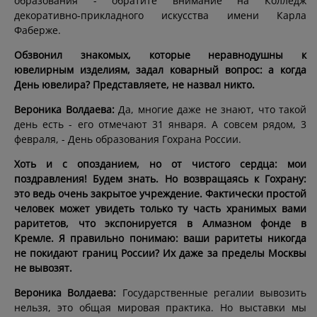
образования - обратите внимание на Колледж
декоративно-прикладного искусства имени Карла
Фаберже.
Обзвонил знакомых, которые неравнодушны к
ювелирным изделиям, задал коварный вопрос: а когда
День ювелира? Представляете, не назвал никто.
Вероника Волдаева:
Да, многие даже не знают, что такой
день есть - его отмечают 31 января. А совсем рядом, 3
февраля, - День образования Гохрана России.
Хоть и с опозданием, но от чистого сердца: мои
поздравления! Будем знать. Но возвращаясь к Гохрану:
это ведь очень закрытое учреждение. Фактически простой
человек может увидеть только ту часть хранимых вами
раритетов, что экспонируется в Алмазном фонде в
Кремле. Я правильно понимаю: ваши раритеты никогда
не покидают границ России? Их даже за пределы Москвы
не вывозят.
Вероника Волдаева:
Государственные регалии вывозить
нельзя, это общая мировая практика. Но выставки мы