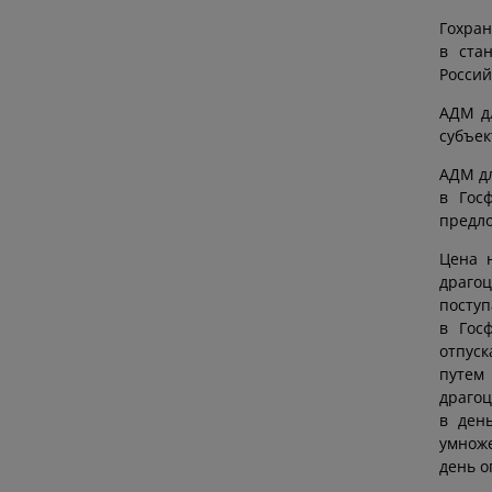
Гохран
в ста
Россий
АДМ д
субъек
АДМ дл
в Гос
предло
Цена 
драго
посту
в Гос
отпуск
путем
драгоц
в ден
умноже
день о