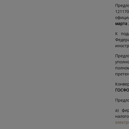
Предло
121170
официа
марта 
К под
Федер
иност
Предл
уполн
полно
претен
Конве
ГОСФО
Предло
а) фи
налог
электр