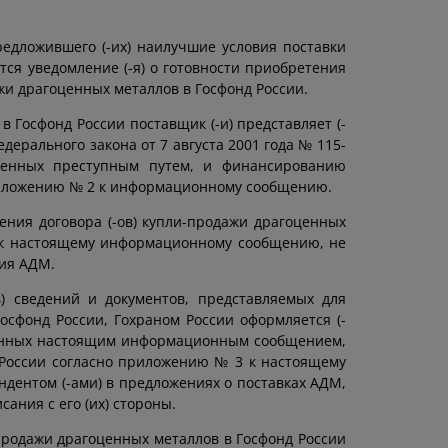
редложившего (-их) наилучшие условия поставки
тся уведомление (-я) о готовности приобретения
жи драгоценных металлов в Госфонд России.
 Госфонд России поставщик (-и) представляет (-
дерального закона от 7 августа 2001 года № 115-
ученных преступным путем, и финансированию
приложению № 2 к информационному сообщению.
чения договора (-ов) купли-продажи драгоценных
 к настоящему информационному сообщению, не
ния АДМ.
) сведений и документов, представляемых для
осфонд России, Гохраном России оформляется (-
отренных настоящим информационным сообщением,
 России согласно приложению № 3 к настоящему
дентом (-ами) в предложениях о поставках АДМ,
сания с его (их) стороны.
-продажи драгоценных металлов в Госфонд России