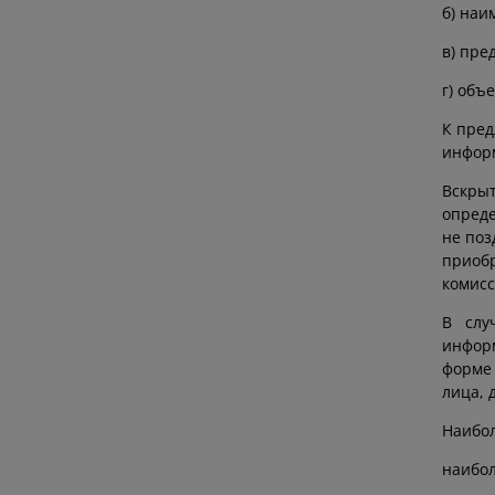
б) наи
в) пре
г) объ
К пред
инфор
Вскрыт
опреде
не поз
приоб
комисс
В слу
информ
форме
лица, 
Наибол
наибол