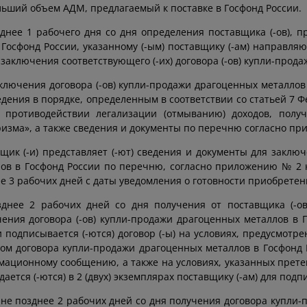
ьший объем АДМ, предлагаемый к поставке в Госфонд России.
днее 1 рабочего дня со дня определения поставщика (-ов), п
Госфонд России, указанному (-ым) поставщику (-ам) направляю
заключения соответствующего (-их) договора (-ов) купли-прода
ключения договора (-ов) купли-продажи драгоценных металлов в
едения в порядке, определенным в соответствии со статьей 7 Фе
 противодействии легализации (отмыванию) доходов, пол
изма», а также сведения и документы по перечню согласно 
щик (-и) представляет (-ют) сведения и документы для заклю
лов в Госфонд России по перечню, согласно приложению № 2
е 3 рабочих дней с даты уведомления о готовности приобрете
зднее 2 рабочих дней со дня получения от поставщика (-ов
ения договора (-ов) купли-продажи драгоценных металлов в Г
и подписывается (-ются) договор (-ы) на условиях, предусм
ом договора купли-продажи драгоценных металлов в Госфонд
ационному сообщению, а также на условиях, указанных претен
дается (-ются) в 2 (двух) экземплярах поставщику (-ам) для подпи
 не позднее 2 рабочих дней со дня получения договора купли