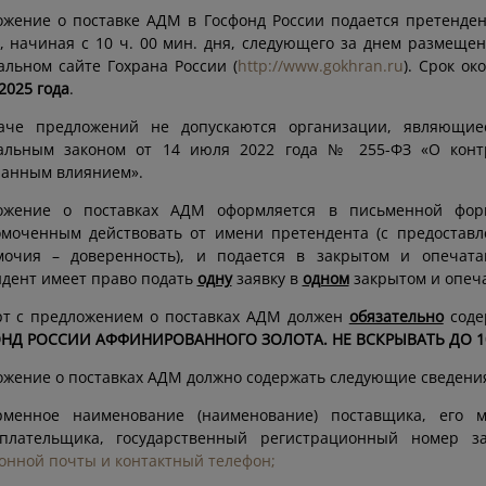
жение о поставке АДМ в Госфонд России подается претенденто
, начиная с 10 ч. 00 мин. дня, следующего за днем размещ
льном сайте Гохрана России (
http://www.gokhran.ru
). Срок о
2025 года
.
аче предложений не допускаются организации, являющие
альным законом от 14 июля 2022 года № 255-ФЗ «О контр
ранным влиянием».
ожение о поставках АДМ оформляется в письменной форм
омоченным действовать от имени претендента (с предостав
мочия – доверенность), и подается в закрытом и опечата
дент имеет право подать
одну
заявку в
одном
закрытом и опеча
рт с предложением о поставках АДМ должен
обязательно
соде
НД РОССИИ АФФИНИРОВАННОГО ЗОЛОТА. НЕ ВСКРЫВАТЬ ДО 10 Ч
жение о поставках АДМ должно содержать следующие сведени
рменное наименование (наименование) поставщика, его 
оплательщика, государственный регистрационный номер 
онной почты и контактный телефон;