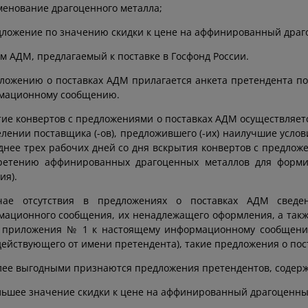
менование драгоценного металла;
дложение по значению скидки к цене на аффинированный драг
ем АДМ, предлагаемый к поставке в Госфонд России.
ложению о поставках АДМ прилагается анкета претендента п
мационному сообщению.
ие конвертов с предложениями о поставках АДМ осуществляется 
лении поставщика (-ов), предложившего (-их) наилучшие усло
днее трех рабочих дней со дня вскрытия конвертов с предлож
ретению аффинированных драгоценных металлов для формир
ия).
чае отсутствия в предложениях о поставках АДМ сведен
ационного сообщения, их ненадлежащего оформления, а также
 приложения № 1 к настоящему информационному сообщени
действующего от имени претендента), такие предложения о по
ее выгодными признаются предложения претендентов, содер
ьшее значение скидки к цене на аффинированный драгоценны