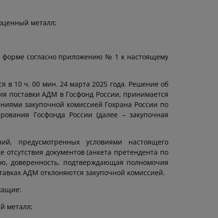
оценный металл;
о форме согласно приложению № 1 к настоящему
в 10 ч. 00 мин. 24 марта 2025 года. Решение об
вия поставки АДМ в Госфонд России, принимается
ениями закупочной комиссией Гохрана России по
ования Госфонда России (далее – закупочная
ий, предусмотренных условиями настоящего
 отсутствия документов (анкета претендента по
ю, доверенность, подтверждающая полномочия
ставках АДМ отклоняются закупочной комиссией.
жащие:
й металл;