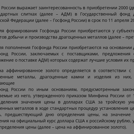
 России выражает заинтересованность в приобретении 2000 (д
ндартных слитках (далее – АДМ) в Государственный фонд
ской Федерации (далее – Госфонд России) в срок по 11 апреля 20
ля формирования Госфонда России приобретаются у субъекто
тов добычи и производства драгоценных металлов (далее – пре
я пополнения Госфонда России приобретаются на основании 
фонд России, заключаемых с поставщиками, предложения 
жение о поставке АДМ) которых содержат лучшие условия их п
на аффинированное золото определяется в соответствии с
ценные металлы, драгоценные камни и изделия из них,
пающие
фонд России по иным основаниям, предусмотренным закон
аемые из него, утвержденного приказом Минфина России от 1
 деления значения цены в долларах США за тройскую ун
енных металлов в ходе стандартных процедур установления це
ь, предшествующий дню определения цены, на значение т
ния на официальный курс доллара США к российскому рублю, 
пределения цены (далее – цена на аффинированное золото).