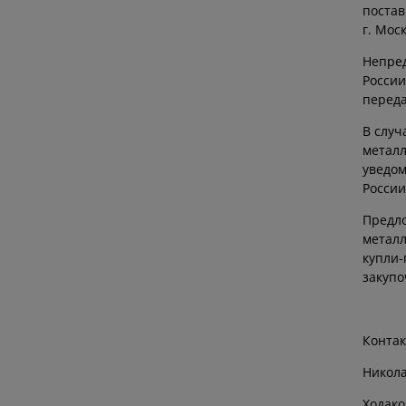
постав
г. Мос
Непред
России
переда
В случ
метал
уведом
России
Предл
металл
купли-
закупо
Контак
Никола
Ходако