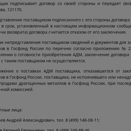
щик подписывает договор со своей стороны и передает (возв
ква, 121170.
ставление поставщиком подписанного с его стороны договора
 в срок, установленный в настоящем информационном сообще
чи (возврата) договора считается отказом от его заключения.
ае непредставления поставщиком сведений и документов для 
лов в Госфонд России по перечню согласно приложению № 2
лении о готовности приобретения АДМ, заключение договора 
 с таким поставщиком не осуществляется.
ожение о поставках АДМ поставщика, отказавшегося от зак
ов в Госфонд России, поставщика, не исполнившего или ненад
продажи драгоценных металлов в Госфонд России, при посл
чной комиссией.
тные лица:
ев Андрей Александрович, тел. 8 (499) 148-08-11;
в Евгений Евгеньевич, тел. 8 (499) 249-88-46.