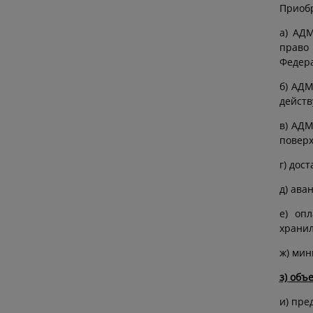
Приобр
а) АД
право
Федера
б) АДМ
действ
в) АДМ
поверх
г) дос
д) ава
е) оп
хранил
ж) мин
з) объ
и) пре