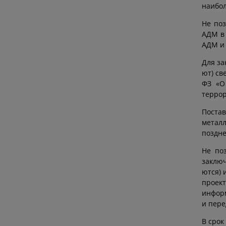
наибол
Не поз
АДМ в 
АДМ и 
Для за
ют) св
ФЗ «О
террор
Постав
метал
поздне
Не по
заключ
ются) 
проект
информ
и пере
В срок