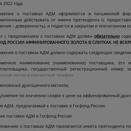
я 2022 года.
ожение о поставках АДМ оформляется в письменной форм
омоченным действовать от имени претендента (с предостав
очия – доверенность), и подается в закрытом и опечатанном ко
рт с предложением о поставках АДМ должен
обязательно
соде
НД РОССИИ АФФИНИРОВАННОГО ЗОЛОТА В СЛИТКАХ. НЕ ВСКРЫВА
жения о поставках АДМ должно содержать следующие сведени
рменное наименование (наименование) поставщика, его 
оплательщика, государственный регистрационный номер 
онной почты и контактный телефон;
менование драгоценного металла;
дложение по значению скидки к цене на аффинированный драг
ем АДМ, предлагаемый к поставке в Госфонд России;
фик поставки АДМ в Госфонд России.
ложению о поставках АДМ прилагается анкета претендента п