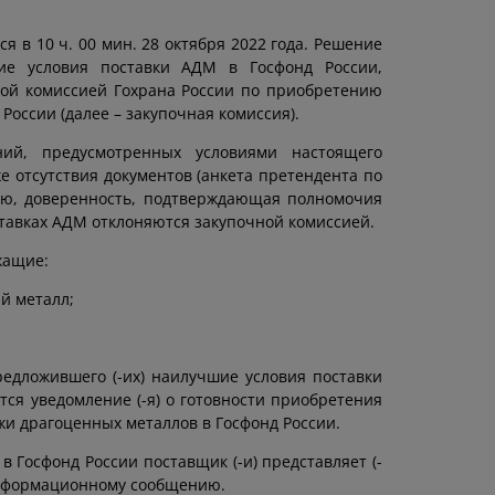
 в 10 ч. 00 мин. 28 октября 2022 года. Решение
шие условия поставки АДМ в Госфонд России,
ной комиссией Гохрана России по приобретению
ссии (далее – закупочная комиссия).
ий, предусмотренных условиями настоящего
 отсутствия документов (анкета претендента по
ю, доверенность, подтверждающая полномочия
ставках АДМ отклоняются закупочной комиссией.
жащие:
й металл;
редложившего (-их) наилучшие условия поставки
тся уведомление (-я) о готовности приобретения
жи драгоценных металлов в Госфонд России.
 Госфонд России поставщик (-и) представляет (-
информационному сообщению.