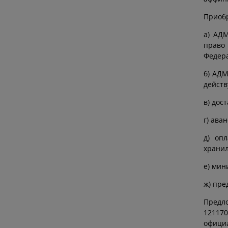
Приобр
а) АД
право
Федера
б) АДМ
действ
в) дос
г) ава
д) оп
хранил
е) мин
ж) пре
Предло
121170
официа