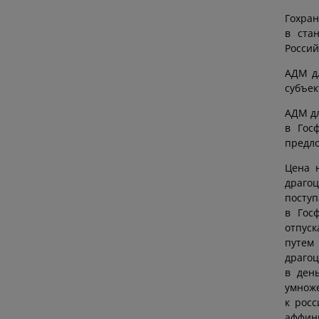
Гохран
в ста
Россий
АДМ д
субъек
АДМ дл
в Гос
предло
Цена 
драго
посту
в Гос
отпуск
путем
драгоц
в ден
умнож
к рос
аффини