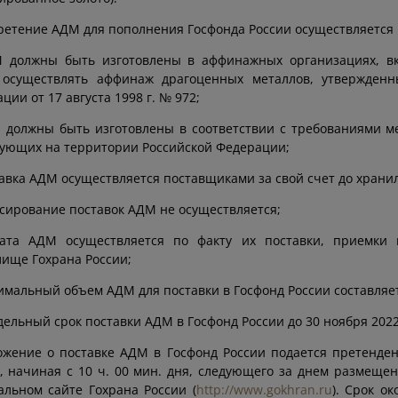
етение АДМ для пополнения Госфонда России осуществляется 
М должны быть изготовлены в аффинажных организациях, 
 осуществлять аффинаж драгоценных металлов, утвержденн
ции от 17 августа 1998 г. № 972;
 должны быть изготовлены в соответствии с требованиями м
ующих на территории Российской Федерации;
тавка АДМ осуществляется поставщиками за свой счет до храни
нсирование поставок АДМ не осуществляется;
лата АДМ осуществляется по факту их поставки, приемки
ище Гохрана России;
имальный объем АДМ для поставки в Госфонд России составляет 
дельный срок поставки АДМ в Госфонд России до 30 ноября 2022
жение о поставке АДМ в Госфонд России подается претенденто
, начиная с 10 ч. 00 мин. дня, следующего за днем размещ
льном сайте Гохрана России (
http://www.gokhran.ru
). Срок о