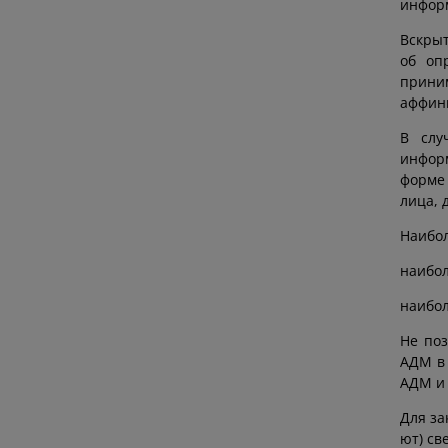
инфор
Вскрыт
об оп
приним
аффини
В слу
информ
форме
лица, 
Наибол
наибол
наибол
Не поз
АДМ в 
АДМ и 
Для за
ют) св