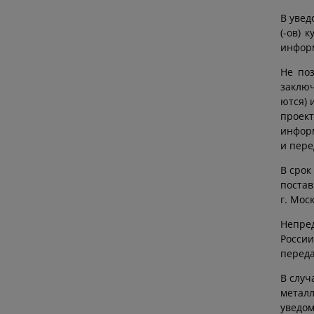
В увед
(-ов) 
инфор
Не поз
заключ
ются) 
проект
информ
и пере
В срок
постав
г. Мос
Непред
России
переда
В случ
метал
уведом