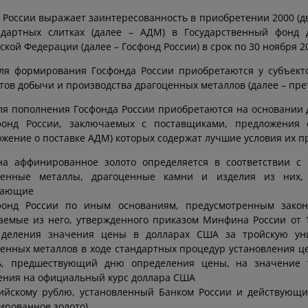
 России выражает заинтересованность в приобретении 2000 (д
ндартных слитках (далее – АДМ) в Государственный фонд
ской Федерации (далее – Госфонд России) в срок по 30 ноября 20
ля формирования Госфонда России приобретаются у субъекто
тов добычи и производства драгоценных металлов (далее – пре
я пополнения Госфонда России приобретаются на основании 
фонд России, заключаемых с поставщиками, предложения 
жение о поставке АДМ) которых содержат лучшие условия их п
на аффинированное золото определяется в соответствии с
ценные металлы, драгоценные камни и изделия из них,
пающие
фонд России по иным основаниям, предусмотренным закон
аемые из него, утвержденного приказом Минфина России от 1
 деления значения цены в долларах США за тройскую ун
енных металлов в ходе стандартных процедур установления це
ь, предшествующий дню определения цены, на значение т
ения на официальный курс доллара США
сийскому рублю, установленный Банком России и действующи
рованное золото).