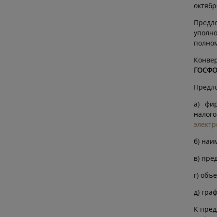
октябр
Предл
уполн
полном
Конве
ГОСФО
Предло
а) фи
налог
электр
б) наи
в) пре
г) объ
д) гра
К пред