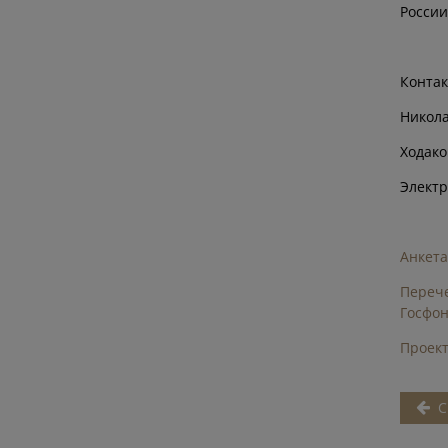
России
Контак
Никола
Ходако
Электр
Анкета
Перече
Госфон
Проект
С