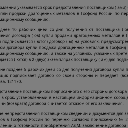
омлении указывается срок предоставления поставщиком (-ами)
купли-продажи драгоценных металлов в Госфонд России по 
мационному сообщению.
днее 10 рабочих дней со дня получения от поставщика (-о
ения договора (-ов) купли-продажи драгоценных металлов в Г
и подписывается (-ются) договор (-ы) на условиях, предусм
ом договора купли-продажи драгоценных металлов в Госфонд
ационному сообщению, а также на условиях, указанных претен
дается (-ются) в 2 (двух) экземплярах поставщику (-ам) для подпи
 не позднее 5 рабочих дней со дня получения договора купли
щик подписывает договор со своей стороны и передает (возв
ква, 121170.
ставление поставщиком подписанного с его стороны договора
 в срок, установленный в настоящем информационном сообще
чи (возврата) договора считается отказом от его заключения.
ае непредставления поставщиком сведений и документов для 
лов в Госфонд России по перечню согласно приложению № 2
лении о готовности приобретения АДМ, заключение договора 