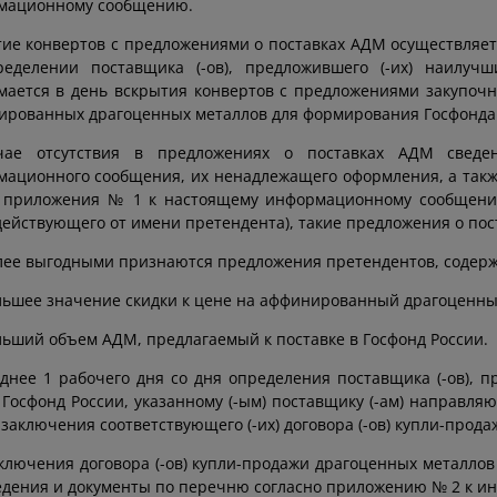
мационному сообщению.
ие конвертов с предложениями о поставках АДМ осуществляется
ределении поставщика (-ов), предложившего (-их) наилуч
ается в день вскрытия конвертов с предложениями закупоч
рованных драгоценных металлов для формирования Госфонда Ро
чае отсутствия в предложениях о поставках АДМ сведен
ационного сообщения, их ненадлежащего оформления, а также
 приложения № 1 к настоящему информационному сообщени
действующего от имени претендента), такие предложения о по
ее выгодными признаются предложения претендентов, содер
ьшее значение скидки к цене на аффинированный драгоценны
ьший объем АДМ, предлагаемый к поставке в Госфонд России.
днее 1 рабочего дня со дня определения поставщика (-ов), п
Госфонд России, указанному (-ым) поставщику (-ам) направляю
заключения соответствующего (-их) договора (-ов) купли-прода
ключения договора (-ов) купли-продажи драгоценных металлов в
едения и документы по перечню согласно приложению № 2 к 